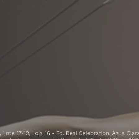
 Lote 17/19, Loja 16 - Ed. Real Celebration. Água Clara