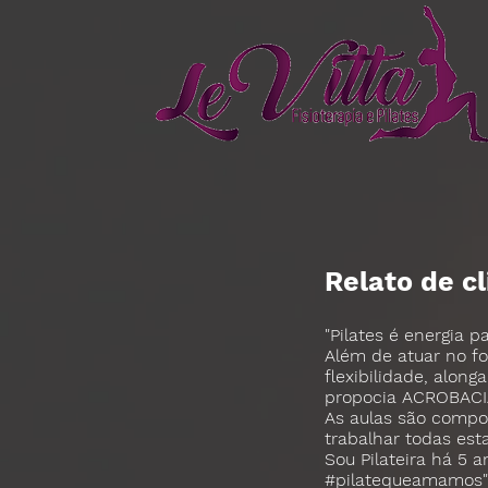
Relato de cl
"Pilates é energia p
Além de atuar no fo
flexibilidade, alon
propocia ACROBACIA
As aulas são compo
trabalhar todas est
Sou Pilateira há 5 
#pilatequeamamos" 